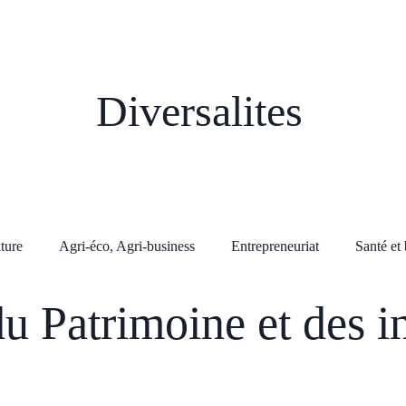
Diversalites
lture
Agri-éco, Agri-business
Entrepreneuriat
Santé et 
du Patrimoine et des i