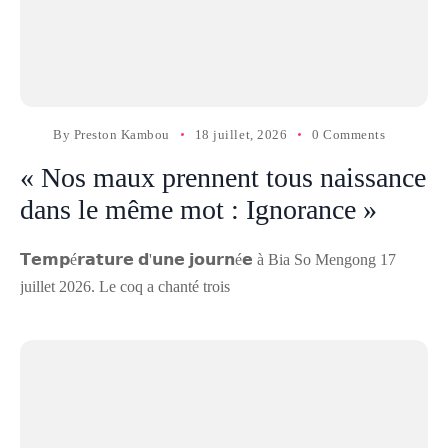
By
Preston Kambou
18 juillet, 2026
0 Comments
« Nos maux prennent tous naissance
dans le même mot : Ignorance »
𝗧𝗲𝗺𝗽é𝗿𝗮𝘁𝘂𝗿𝗲 𝗱'𝘂𝗻𝗲 𝗷𝗼𝘂𝗿𝗻é𝗲 à Bia So Mengong 17
juillet 2026. Le coq a chanté trois