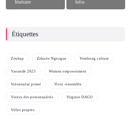
Itinéraire
Infos
Étiquettes
Zeukap
Zakarie Ngnogue
Yembong culture
Yaoundé 2025
Women empowerment
Volontariat primé
Vivre -ensemble
Visites des personnalités
Virginie DAGO
Villes propres