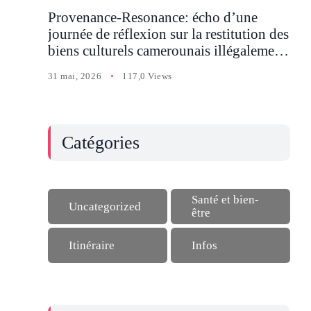
Provenance-Resonance: écho d’une
journée de réflexion sur la restitution des
biens culturels camerounais illégalement
détenus en Occident
31 mai, 2026
117,0 Views
Catégories
Santé et bien-
Uncategorized
être
Itinéraire
Infos