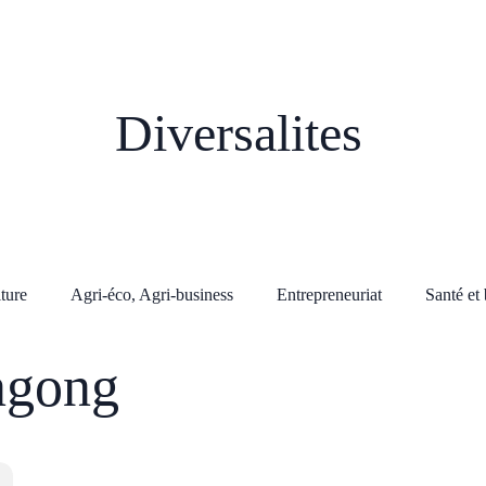
Diversalites
lture
Agri-éco, Agri-business
Entrepreneuriat
Santé et 
ngong