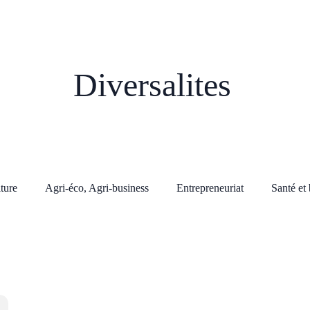
Diversalites
lture
Agri-éco, Agri-business
Entrepreneuriat
Santé et 