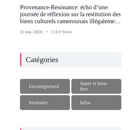
Provenance-Resonance: écho d’une
journée de réflexion sur la restitution des
biens culturels camerounais illégalement
détenus en Occident
31 mai, 2026
114,0 Views
Catégories
Santé et bien-
Uncategorized
être
Itinéraire
Infos