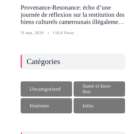
Provenance-Resonance: écho d’une
journée de réflexion sur la restitution des
biens culturels camerounais illégalement
détenus en Occident
31 mai, 2026
116,0 Views
Catégories
Santé et bien-
Uncategorized
être
Itinéraire
Infos