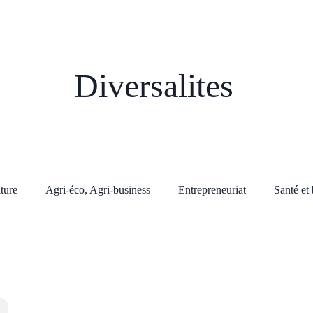
Diversalites
lture
Agri-éco, Agri-business
Entrepreneuriat
Santé et 