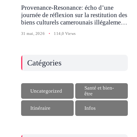
Provenance-Resonance: écho d’une
journée de réflexion sur la restitution des
biens culturels camerounais illégalement
détenus en Occident
31 mai, 2026
114,0 Views
Catégories
Santé et bien-
Uncategorized
être
Itinéraire
Infos