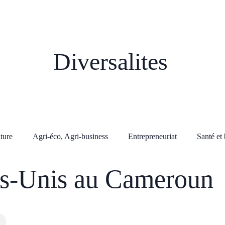
Diversalites
lture
Agri-éco, Agri-business
Entrepreneuriat
Santé et 
ts-Unis au Cameroun