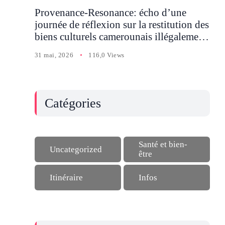
Provenance-Resonance: écho d’une
journée de réflexion sur la restitution des
biens culturels camerounais illégalement
détenus en Occident
31 mai, 2026
116,0 Views
Catégories
Santé et bien-
Uncategorized
être
Itinéraire
Infos