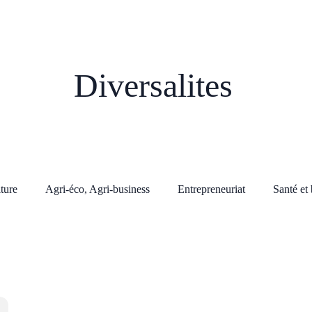
Diversalites
lture
Agri-éco, Agri-business
Entrepreneuriat
Santé et 