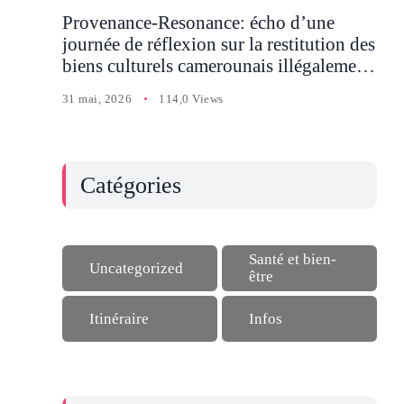
Provenance-Resonance: écho d’une
journée de réflexion sur la restitution des
biens culturels camerounais illégalement
détenus en Occident
31 mai, 2026
114,0 Views
Catégories
Santé et bien-
Uncategorized
être
Itinéraire
Infos