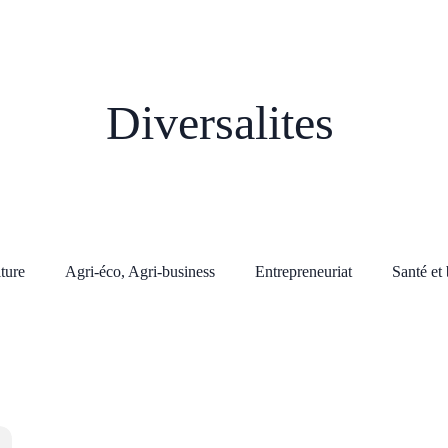
Diversalites
lture
Agri-éco, Agri-business
Entrepreneuriat
Santé et 