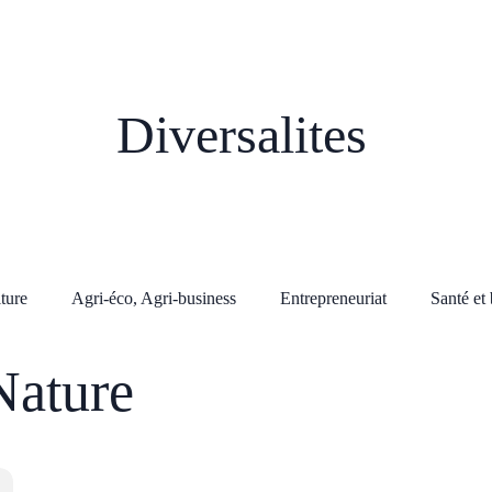
Diversalites
lture
Agri-éco, Agri-business
Entrepreneuriat
Santé et 
Nature