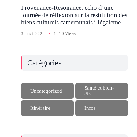
Provenance-Resonance: écho d’une
journée de réflexion sur la restitution des
biens culturels camerounais illégalement
détenus en Occident
31 mai, 2026
114,0 Views
Catégories
Santé et bien-
Uncategorized
être
Itinéraire
Infos