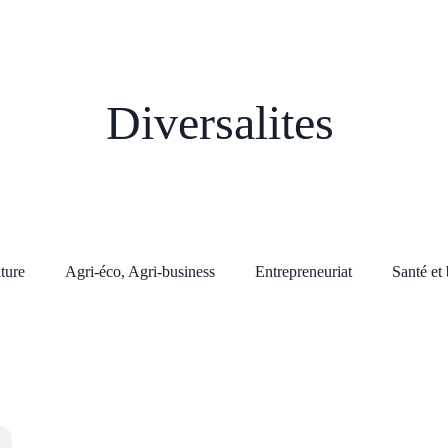
Diversalites
lture
Agri-éco, Agri-business
Entrepreneuriat
Santé et 