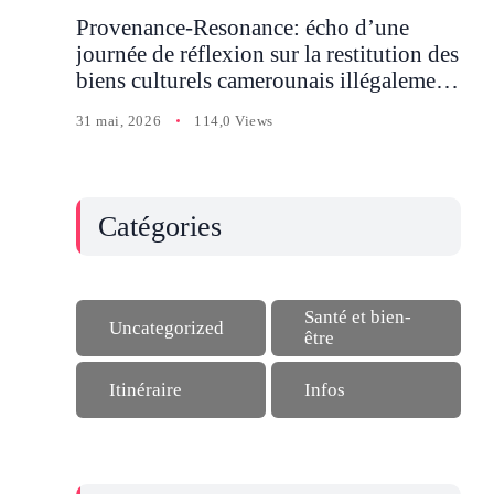
Provenance-Resonance: écho d’une
journée de réflexion sur la restitution des
biens culturels camerounais illégalement
détenus en Occident
31 mai, 2026
114,0 Views
Catégories
Santé et bien-
Uncategorized
être
Itinéraire
Infos