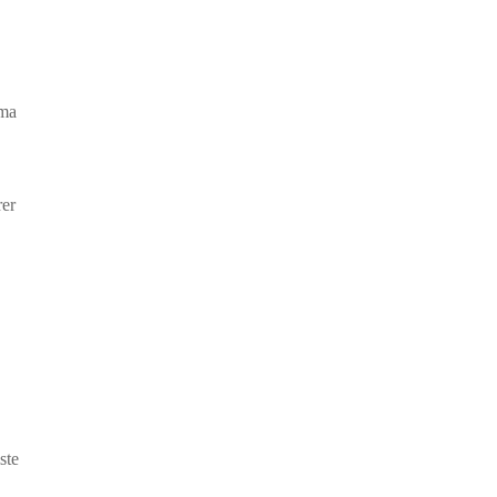
éma
rer
ste