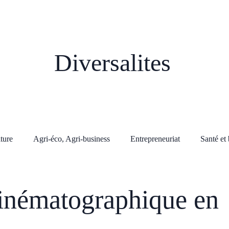
Diversalites
lture
Agri-éco, Agri-business
Entrepreneuriat
Santé et 
 cinématographique en