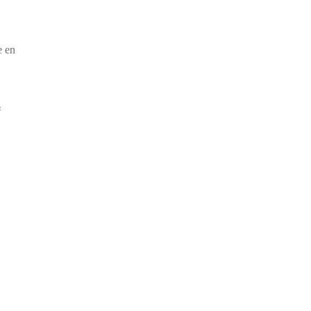
e en
«