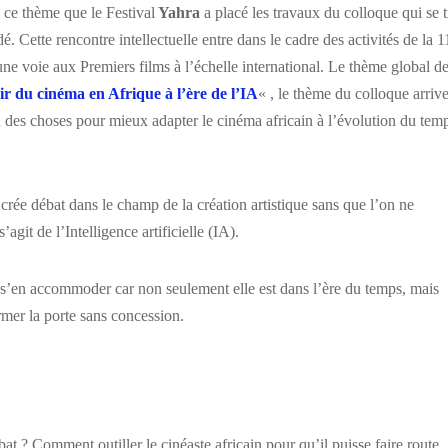
s ce thème que le Festival
Yahra
a placé les travaux du colloque qui se t
. Cette rencontre intellectuelle entre dans le cadre des activités de la 1
 une voie aux Premiers films à l’échelle international. Le thème global d
ir du cinéma en Afrique à l’ère de l’IA
« , le thème du colloque arriv
 des choses pour mieux adapter le cinéma africain à l’évolution du tem
 crée débat dans le champ de la création artistique sans que l’on ne
agit de l’Intelligence artificielle (IA).
t s’en accommoder car non seulement elle est dans l’ère du temps, mais
rmer la porte sans concession.
bat ? Comment outiller le cinéaste africain pour qu’il puisse faire route