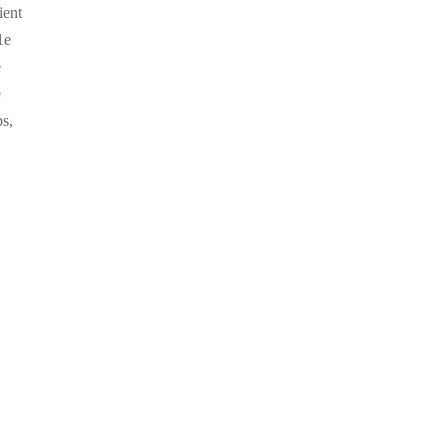
ient
1e
e
e
ps,