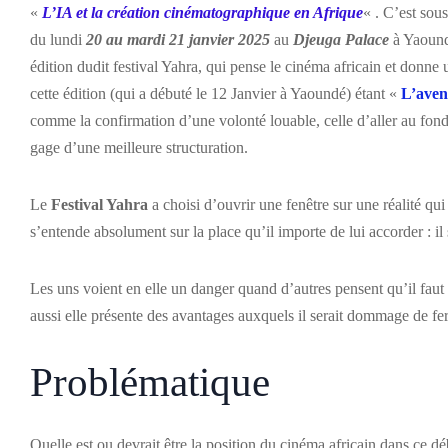
«
L’IA et la création cinématographique en Afrique
« . C’est sou
du lundi
20 au mardi 21 janvier 2025
au
Djeuga Palace
à Yaoundé
édition dudit festival Yahra, qui pense le cinéma africain et donne
cette édition (qui a débuté le 12 Janvier à Yaoundé) étant «
L’aven
comme la confirmation d’une volonté louable, celle d’aller au fond
gage d’une meilleure structuration.
Le
Festival Yahra
a choisi d’ouvrir une fenêtre sur une réalité qui
s’entende absolument sur la place qu’il importe de lui accorder : il s’
Les uns voient en elle un danger quand d’autres pensent qu’il fau
aussi elle présente des avantages auxquels il serait dommage de fe
Problématique
Quelle est ou devrait être la position du cinéma africain dans ce dé