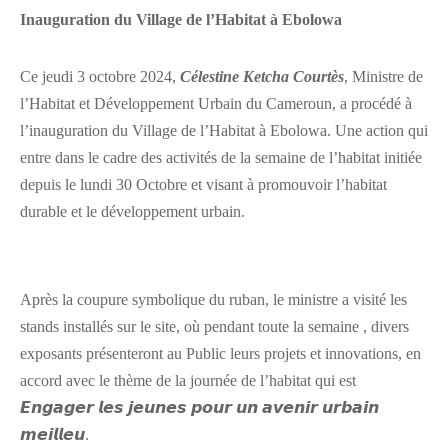
Inauguration du Village de l’Habitat à Ebolowa
Ce jeudi 3 octobre 2024,
Célestine Ketcha Courtès
, Ministre de
l’Habitat et Développement Urbain du Cameroun, a procédé à
l’inauguration du Village de l’Habitat à Ebolowa. Une action qui
entre dans le cadre des activités de la semaine de l’habitat initiée
depuis le lundi 30 Octobre et visant à promouvoir l’habitat
durable et le développement urbain.
Après la coupure symbolique du ruban, le ministre a visité les
stands installés sur le site, où pendant toute la semaine , divers
exposants présenteront au Public leurs projets et innovations, en
accord avec le thème de la journée de l’habitat qui est
𝙀𝙣𝙜𝙖𝙜𝙚𝙧 𝙡𝙚𝙨 𝙟𝙚𝙪𝙣𝙚𝙨 𝙥𝙤𝙪𝙧 𝙪𝙣 𝙖𝙫𝙚𝙣𝙞𝙧 𝙪𝙧𝙗𝙖𝙞𝙣
𝙢𝙚𝙞𝙡𝙡𝙚𝙪.