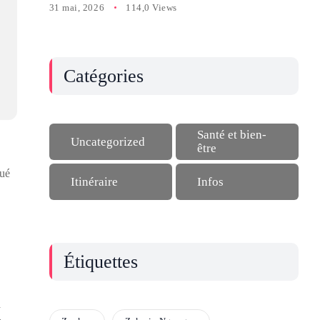
31 mai, 2026
114,0 Views
Catégories
Santé et bien-
Uncategorized
être
oué
Itinéraire
Infos
Étiquettes
a