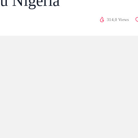
du Nigéria
314,0 Views