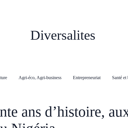
Diversalites
lture
Agri-éco, Agri-business
Entrepreneuriat
Santé et 
te ans d’histoire, au