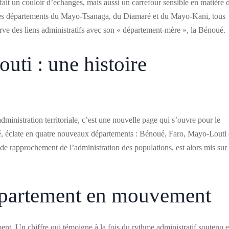
 fait un couloir d’échanges, mais aussi un carrefour sensible en matière 
r les départements du Mayo-Tsanaga, du Diamaré et du Mayo-Kani, tous
erve des liens administratifs avec son « département-mère », la Bénoué.
ti : une histoire
dministration territoriale, c’est une nouvelle page qui s’ouvre pour le
, éclate en quatre nouveaux départements : Bénoué, Faro, Mayo-Louti 
e rapprochement de l’administration des populations, est alors mis sur
département en mouvement
ment. Un chiffre qui témoigne à la fois du rythme administratif soutenu e