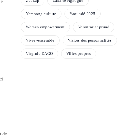
Zeukap
Zakarie Ngnogue
de
Yembong culture
Yaoundé 2025
Women empowerment
Volontariat primé
Vivre -ensemble
Visites des personnalités
Virginie DAGO
Villes propres
et
t de