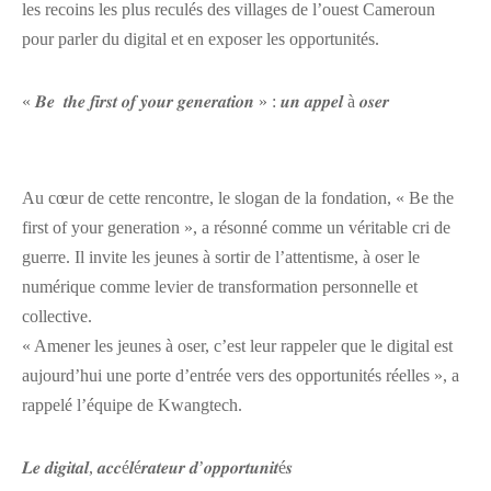
les recoins les plus reculés des villages de l’ouest Cameroun
pour parler du digital et en exposer les opportunités.
« 𝑩𝒆 𝒕𝒉𝒆 𝒇𝒊𝒓𝒔𝒕 𝒐𝒇 𝒚𝒐𝒖𝒓 𝒈𝒆𝒏𝒆𝒓𝒂𝒕𝒊𝒐𝒏 » : 𝒖𝒏 𝒂𝒑𝒑𝒆𝒍 à 𝒐𝒔𝒆𝒓
Au cœur de cette rencontre, le slogan de la fondation, « Be the
first of your generation », a résonné comme un véritable cri de
guerre. Il invite les jeunes à sortir de l’attentisme, à oser le
numérique comme levier de transformation personnelle et
collective.
« Amener les jeunes à oser, c’est leur rappeler que le digital est
aujourd’hui une porte d’entrée vers des opportunités réelles », a
rappelé l’équipe de Kwangtech.
𝑳𝒆 𝒅𝒊𝒈𝒊𝒕𝒂𝒍, 𝒂𝒄𝒄é𝒍é𝒓𝒂𝒕𝒆𝒖𝒓 𝒅’𝒐𝒑𝒑𝒐𝒓𝒕𝒖𝒏𝒊𝒕é𝒔