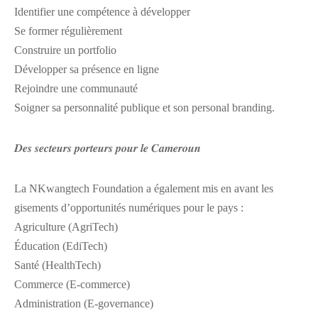
Identifier une compétence à développer
Se former régulièrement
Construire un portfolio
Développer sa présence en ligne
Rejoindre une communauté
Soigner sa personnalité publique et son personal branding.
𝑫𝒆𝒔 𝒔𝒆𝒄𝒕𝒆𝒖𝒓𝒔 𝒑𝒐𝒓𝒕𝒆𝒖𝒓𝒔 𝒑𝒐𝒖𝒓 𝒍𝒆 𝑪𝒂𝒎𝒆𝒓𝒐𝒖𝒏
La NKwangtech Foundation a également mis en avant les
gisements d’opportunités numériques pour le pays :
Agriculture (AgriTech)
Éducation (EdiTech)
Santé (HealthTech)
Commerce (E-commerce)
Administration (E-governance)