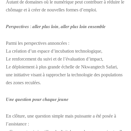
Autant de domaines où le numérique peut contribuer à réduire le
chômage et à créer de nouvelles formes d’emploi.
𝑷𝒆𝒓𝒔𝒑𝒆𝒄𝒕𝒊𝒗𝒆𝒔 : 𝒂𝒍𝒍𝒆𝒓 𝒑𝒍𝒖𝒔 𝒍𝒐𝒊𝒏, 𝒂𝒍𝒍𝒆𝒓 𝒑𝒍𝒖𝒔 𝒍𝒐𝒊𝒏 𝒆𝒏𝒔𝒆𝒎𝒃𝒍𝒆
Parmi les perspectives annoncées :
La création d’un espace d’incubation technologique,
Le renforcement du suivi et de l’évaluation d’impact,
Le déploiement à plus grande échelle de Nkwangtech Safari,
une initiative visant à rapprocher la technologie des populations
des zones reculées.
𝑼𝒏𝒆 𝒒𝒖𝒆𝒔𝒕𝒊𝒐𝒏 𝒑𝒐𝒖𝒓 𝒄𝒉𝒂𝒒𝒖𝒆 𝒋𝒆𝒖𝒏𝒆
En clôture, une question simple mais puissante a été posée à
l’assistance :