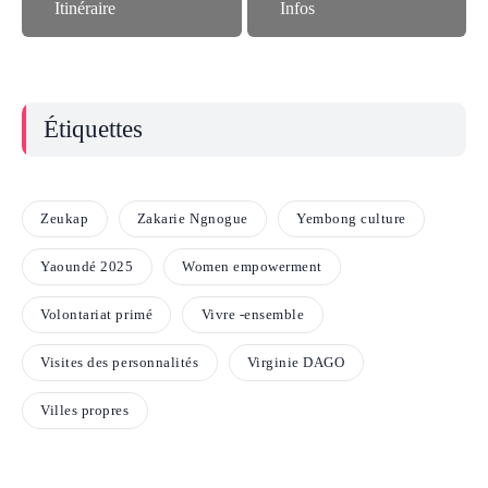
Itinéraire
Infos
Étiquettes
Zeukap
Zakarie Ngnogue
Yembong culture
Yaoundé 2025
Women empowerment
Volontariat primé
Vivre -ensemble
Visites des personnalités
Virginie DAGO
Villes propres