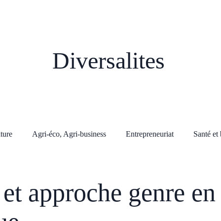
Diversalites
lture
Agri-éco, Agri-business
Entrepreneuriat
Santé et 
 et approche genre en