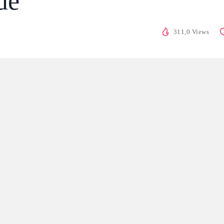
ue
311,0 Views