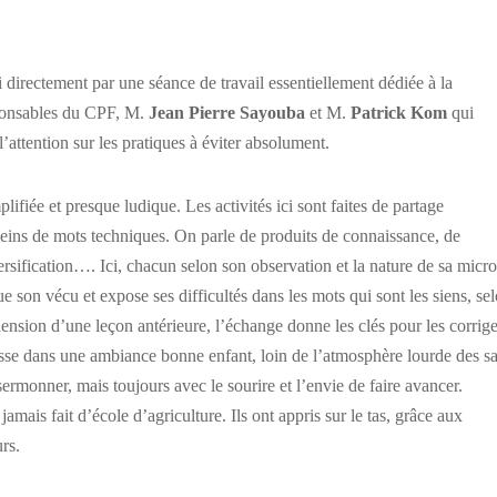
i directement par une séance de travail essentiellement dédiée à la
esponsables du CPF, M.
Jean Pierre Sayouba
et M.
Patrick Kom
qui
 l’attention sur les pratiques à éviter absolument.
fiée et presque ludique. Les activités ici sont faites de partage
leins de mots techniques. On parle de produits de connaissance, de
ersification…. Ici, chacun selon son observation et la nature de sa micro
e son vécu et expose ses difficultés dans les mots qui sont les siens, se
hension d’une leçon antérieure, l’échange donne les clés pour les corrige
passe dans une ambiance bonne enfant, loin de l’atmosphère lourde des sa
sermonner, mais toujours avec le sourire et l’envie de faire avancer.
mais fait d’école d’agriculture. Ils ont appris sur le tas, grâce aux
rs.