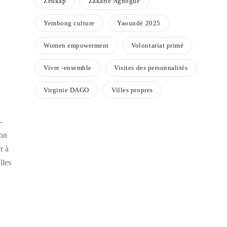
Zeukap
Zakarie Ngnogue
Yembong culture
Yaoundé 2025
Women empowerment
Volontariat primé
Vivre -ensemble
Visites des personnalités
Virginie DAGO
Villes propres
-
lon
r à
lles