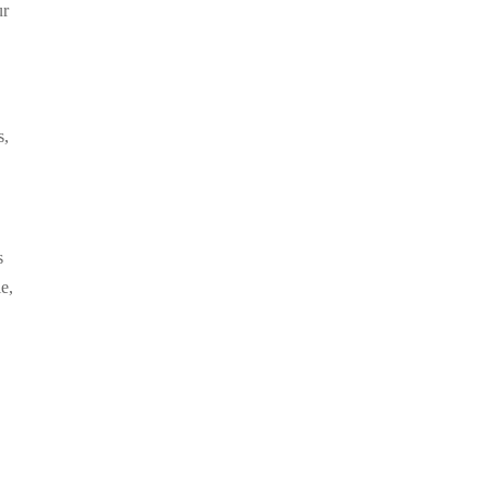
ur
s,
s
e,