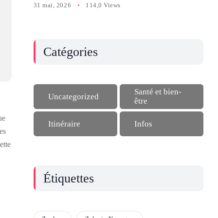
31 mai, 2026
114,0 Views
Catégories
Santé et bien-
Uncategorized
être
ue
Itinéraire
Infos
es
ette
Étiquettes