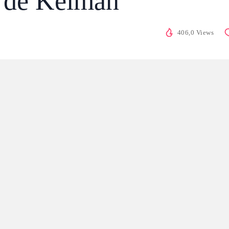
e de Kelman
406,0 Views