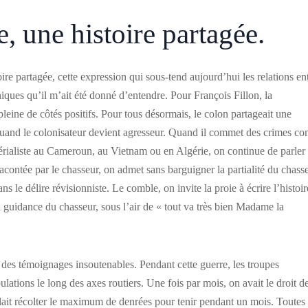
, une histoire partagée.
stoire partagée, cette expression qui sous-tend aujourd’hui les relations en
yniques qu’il m’ait été donné d’entendre. Pour François Fillon, la
pleine de côtés positifs. Pour tous désormais, le colon partageait une
 quand le colonisateur devient agresseur. Quand il commet des crimes co
érialiste au Cameroun, au Vietnam ou en Algérie, on continue de parler
racontée par le chasseur, on admet sans barguigner la partialité du chass
ans le délire révisionniste. Le comble, on invite la proie à écrire l’histoir
a guidance du chasseur, sous l’air de « tout va très bien Madame la
i des témoignages insoutenables. Pendant cette guerre, les troupes
ulations le long des axes routiers. Une fois par mois, on avait le droit d
allait récolter le maximum de denrées pour tenir pendant un mois. Toutes 