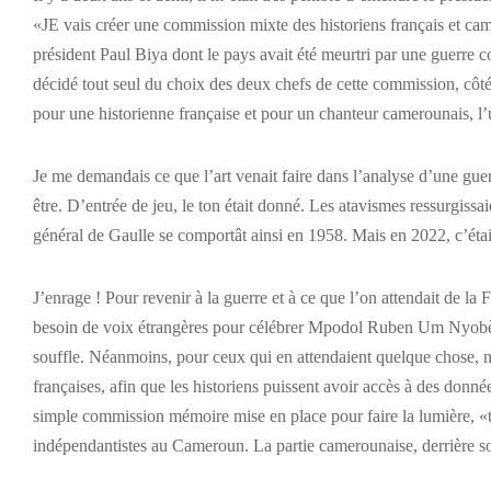
«JE vais créer une commission mixte des historiens français et c
président Paul Biya dont le pays avait été meurtri par une guerre co
décidé tout seul du choix des deux chefs de cette commission, côtés
pour une historienne française et pour un chanteur camerounais, l’un
Je me demandais ce que l’art venait faire dans l’analyse d’une guerr
être. D’entrée de jeu, le ton était donné. Les atavismes ressurgissai
général de Gaulle se comportât ainsi en 1958. Mais en 2022, c’était
J’enrage ! Pour revenir à la guerre et à ce que l’on attendait de la
besoin de voix étrangères pour célébrer Mpodol Ruben Um Nyobè et s
souffle. Néanmoins, pour ceux qui en attendaient quelque chose, nou
françaises, afin que les historiens puissent avoir accès à des données
simple commission mémoire mise en place pour faire la lumière, «tou
indépendantistes au Cameroun. La partie camerounaise, derrière son