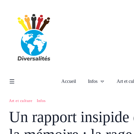
Accueil
Infos
Art et cu
Art et culture
Infos
Un rapport insipide q