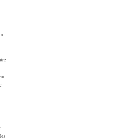
tre
ntre
eur
e
e
les