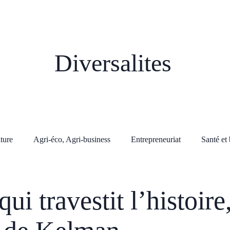
Diversalites
lture
Agri-éco, Agri-business
Entrepreneuriat
Santé et 
ui travestit l’histoire