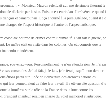
amerounais… ». Monsieur Macron reléguait au rang de simple figurant le
loniale déclarée par le sien. Puis on est entré dans l’irrévérence quand i
 français et camerounais. Et ça a tourné à la pure galéjade, quand il a 
e chargée de l’aspect historique et l’autre de l’aspect artistique.
e coloniale bourrée de crimes contre l’humanité. L’art fait la guerre, pe
ent. Le maître était en visite dans les colonies. On eût compris que le
 inattendu et indécent.
 France, souvenez-vous. Personnellement, je n’en attendis rien. Je n’ai pa
es camarades. Je l’ai fait, je le fais, je le ferai jusqu’à mon dernier
s étions partis sur l’idée de l’ouverture des archives nationales
 qui leur permettraient de faire leur travail. Il a été ensuite question d’
te la lumière» sur le rôle de la France dans la lutte contre les
 président chanteur serait en charge du volet mémoriel et artistique.